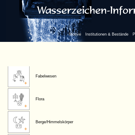
Figuren, anthropomorphe
Motive
Institutionen & Bestände
P
Fauna
Fabelwesen
Flora
Berge/Himmelskörper