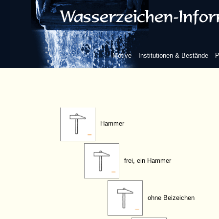
Gabel
Gewicht (Waage)
Motive
Institutionen & Bestände
P
Glättstein
Hammer
frei, ein Hammer
ohne Beizeichen