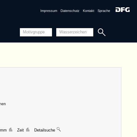
ungen
|| 36 mm, Breite 35 mm, Höhe 101 mm
gsmarke
DE4860-Rep_V_15_6
Impressum
Datenschutz
Kontakt
Sprache
n
DE4860-Rep_V_16_2
DE4860-Rep_V_9_346 (um1461/1462)
AT3800-PO-65408 (1461)
Detailansicht
Quellensystematik
nznummer
DE4860-Rep_V_15_6 <Permalink>
ungen
|| 35 mm, Breite 35 mm, Höhe 99 mm
gsmarke
DE4860-Rep_V_15_2
chen
n
DE4860-Rep_V_9_344 (um1461/1462)
Detailansicht
Quellensystematik
3 mm
Zeit
Detailsuche