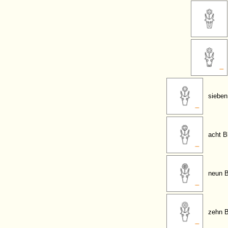
sieben
acht B
neun B
zehn B