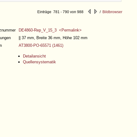
Einträge 781 - 790 von 988
/
Bildbrowser
nznummer
DE4860-Rep_V_15_3 <Permalink>
ungen
|| 37 mm, Breite 36 mm, Höhe 102 mm
n
AT3800-PO-65571 (1461)
Detailansicht
Quellensystematik