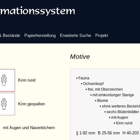
Abmess
Blütenblätter
Zwillin
Variante
ohne Gesichtsmerkmale
 & Bestände
Papierherstellung
Erweiterte Suche
Projekt
Motive
mit Augen
• Fauna
Kinn rund
• Ochsenkopf
Refere
• frei, mit Oberzeichen
• mit einkonturiger Stange
Abmess
• Blume
Kinn gespalten
Zwillin
• ohne weiteres Beizei
Variante
• sechs Blütenblätter
• mit Augen
• Kinn rund
mit Augen und Nasenlöchern
|| 1-92 mm
B 25-56 mm
H 40-20