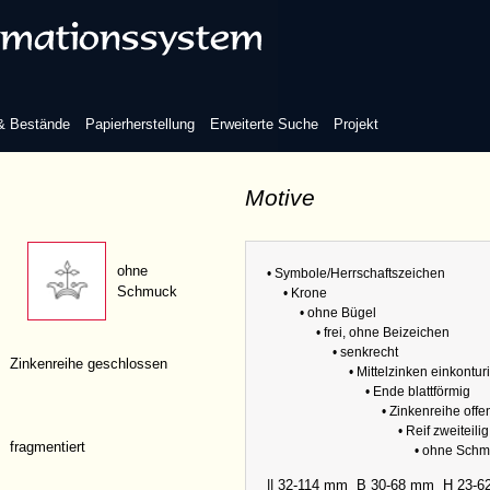
Reif einfach
Reif einteilig
 & Bestände
Papierherstellung
Erweiterte Suche
Projekt
Refere
Abmess
Motive
Reif zweiteilig
Variante
ohne
• Symbole/Herrschaftszeichen
Schmuck
• Krone
• ohne Bügel
• frei, ohne Beizeichen
• senkrecht
Zinkenreihe geschlossen
• Mittelzinken einkontur
• Ende blattförmig
Refere
• Zinkenreihe offe
Abmess
• Reif zweiteilig
fragmentiert
Variante
• ohne Sch
|| 32-114 mm
B 30-68 mm
H 23-6