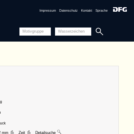
DE7635-PO-50413 (1458)
Impressum
Datenschutz
Kontakt
Sprache
Detailansicht
Quellensystematik
nznummer
DE6720-Cod115_266 <Permalink>
1459, Lippstadt
ungen
|| 38 mm, Breite 49 mm, Höhe 43 mm
n
DE2040-PO-50448 (1463)
DE6720-Cod115_264 (1459)
DE7635-PO-50413 (1458)
DE8100-CodTheol2330_218 (1457-1459)
Detailansicht
Quellensystematik
ig
nznummer
DE5025-tl134_113 <Permalink>
n
ungen
|| 40 mm, Breite 54 mm, Höhe 42 mm
n
DE1335-PO-50521 (1434)
muck
DE0960-Mlf297_7 (1430/1440)
2 mm
Zeit
Detailsuche