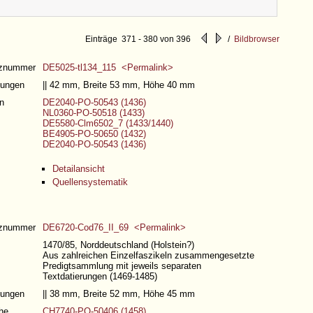
Detailansicht
Quellensystematik
Einträge 371 - 380 von 396
/
Bildbrowser
nznummer
DE5025-tl134_115 <Permalink>
ungen
|| 42 mm, Breite 53 mm, Höhe 40 mm
n
DE2040-PO-50543 (1436)
NL0360-PO-50518 (1433)
DE5580-Clm6502_7 (1433/1440)
BE4905-PO-50650 (1432)
DE2040-PO-50543 (1436)
Detailansicht
Quellensystematik
nznummer
DE6720-Cod76_II_69 <Permalink>
1470/85, Norddeutschland (Holstein?)
Aus zahlreichen Einzelfaszikeln zusammengesetzte
Predigtsammlung mit jeweils separaten
Textdatierungen (1469-1485)
ungen
|| 38 mm, Breite 52 mm, Höhe 45 mm
he
CH7740-PO-50406 (1458)