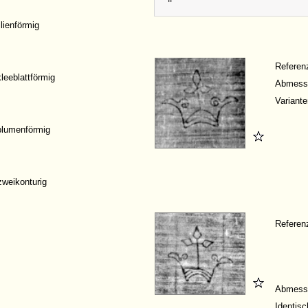
ilienförmig
Refere
leeblattförmig
Abmess
Variante
blumenförmig
zweikonturig
Refere
Abmess
Identisc