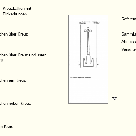
Kreuzbalken mit
Einkerbungen
Refere
chen über Kreuz
Sammlu
Abmess
Variante
chen über Kreuz und unter
rg
chen am Kreuz
chen neben Kreuz
in Kreis