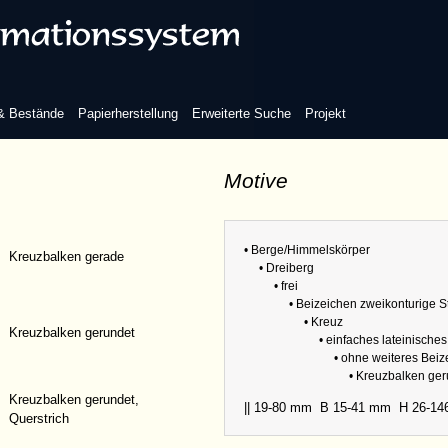
inisches Kreuz
 & Bestände
Papierherstellung
Erweiterte Suche
Projekt
Motive
eiteres Beizeichen
Refere
Sammlu
• Berge/Himmelskörper
Kreuzbalken gerade
Abmess
• Dreiberg
• frei
• Beizeichen zweikonturige 
• Kreuz
Kreuzbalken gerundet
• einfaches lateinische
• ohne weiteres Bei
• Kreuzbalken ge
Kreuzbalken gerundet,
|| 19-80 mm
B 15-41 mm
H 26-1
Querstrich