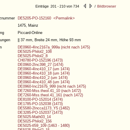
Einträge 201 - 210 von 734
/
Bildbrowser
nznummer
DE5205-PO-152160 <Permalink>
1475, Mainz
ng
Piccard-Online
ungen
|| 37 mm, Breite 24 mm, Höhe 93 mm
n
DE0960-4Inc2167a_999a (nicht nach 1475)
DE5025-Philol2_108
DE5025-Philol2_8
CH0780-PO-152196 (1473)
DE0960-2Inc398_27 (1474)
DE0960-4Inc410_17 (um 1474)
DE0960-4Inc410_18 (um 1474)
DE0960-4Inc410_2 (um 1474)
DE0960-4Inc410_48 (um 1474)
DE0960-Inc2167b_999 (nicht nach 1475)
DE7260-Mss.theol.41_10 (nach 1472)
DE7260-Mss.theol.41_161 (nach 1472)
DE8100-PO-152014 (1474)
DE1785-PO-152038 (1473)
DE5580-2Incca1173_Y5 (1482)
DE3285-PO-152037 (1473)
DE5025-Math03_14
DE5025-Philol2_156
DE5025-tl59_109 (1463 - 1480)
DE5025-Philol2_15