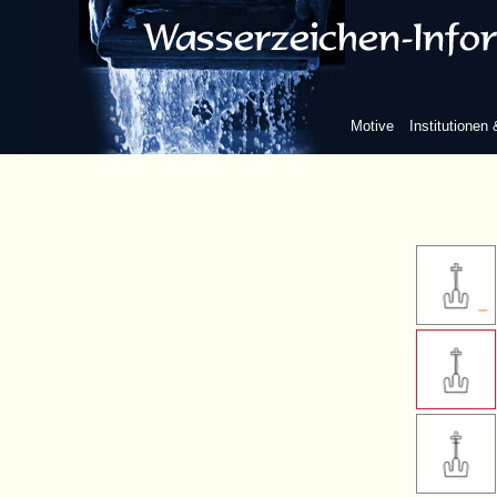
Kreuz
einfaches late
Motive
Institutionen
ohne w