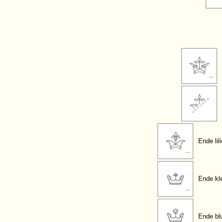
Ende lil
Ende kle
Ende bl