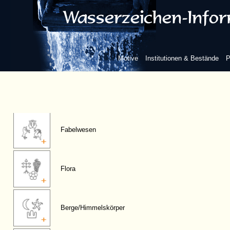
Figuren, anthropomorphe
Motive
Institutionen & Bestände
P
Fauna
Fabelwesen
Flora
Berge/Himmelskörper