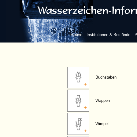
Kreis
Rad
Motive
Institutionen & Bestände
P
Horn
Buchstaben
Wappen
Wimpel