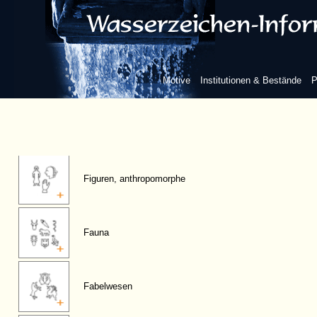
Motive
Institutionen & Bestände
P
Figuren, anthropomorphe
Fauna
Fabelwesen