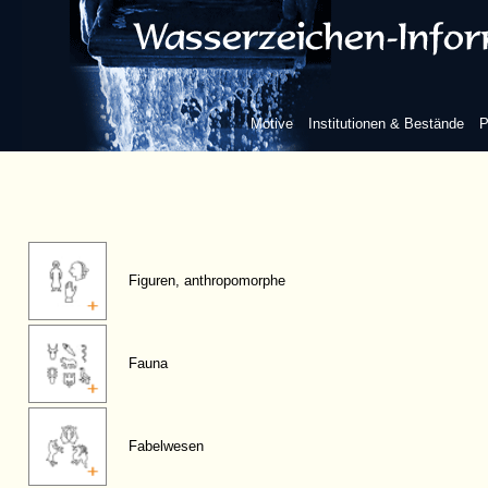
Motive
Institutionen & Bestände
P
Figuren, anthropomorphe
Fauna
Fabelwesen