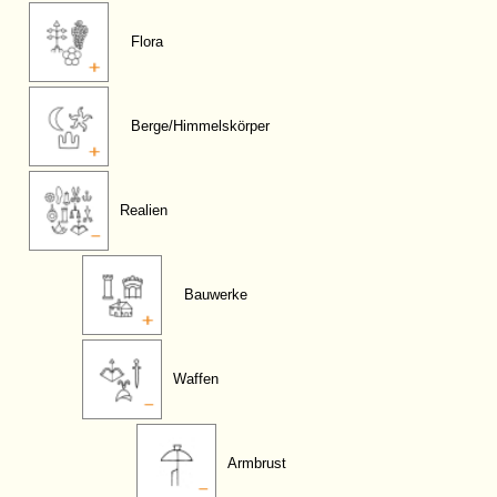
Flora
Berge/Himmelskörper
Realien
Bauwerke
Waffen
Armbrust