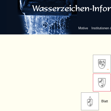
ganze Figur
ohne weitere B
Motive
Institutionen
ohne B
Blatt