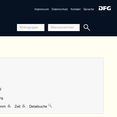
Quellensystematik
Impressum
Datenschutz
Kontakt
Sprache
nznummer
DE6300-PO-125108 <Permalink>
1592, Nürnberg [erschlossen]
ng
Piccard-Online
ungen
|| 59 mm, Breite 40 mm, Höhe 42 mm
Detailansicht
Quellensystematik
g
rig
8 mm
Zeit
Detailsuche