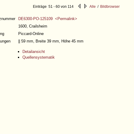
Einträge 51 - 60 von 114
Alle
/
Bildbrowser
nznummer
DE6300-PO-125109 <Permalink>
1600, Crailsheim
ng
Piccard-Online
ungen
|| 59 mm, Breite 39 mm, Höhe 45 mm
Detailansicht
Quellensystematik