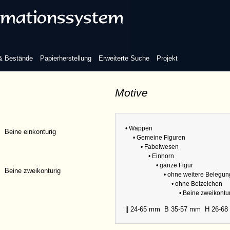
elegung
 & Bestände
Papierherstellung
Erweiterte Suche
Projekt
Motive
eizeichen
Refere
Sammlu
• Wappen
Beine einkonturig
Abmess
• Gemeine Figuren
• Fabelwesen
• Einhorn
• ganze Figur
Beine zweikonturig
• ohne weitere Belegun
• ohne Beizeichen
• Beine zweikontu
|| 24-65 mm
B 35-57 mm
H 26-6