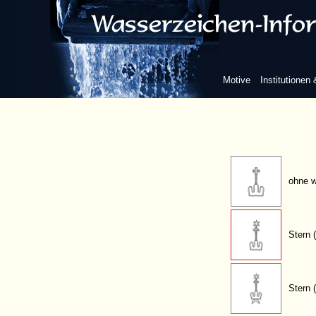
kugelbesetzt
Taukreuz
Motive
Institutionen
griechisches K
ohne w
Stern 
Stern 