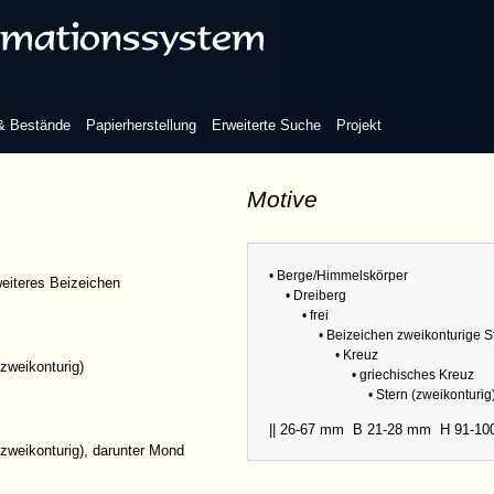
es Kreuz
 & Bestände
Papierherstellung
Erweiterte Suche
Projekt
Motive
Refere
reuz
Sammlu
• Berge/Himmelskörper
Abmess
eiteres Beizeichen
• Dreiberg
• frei
• Beizeichen zweikonturige 
• Kreuz
(zweikonturig)
• griechisches Kreuz
• Stern (zweikonturig
|| 26-67 mm
B 21-28 mm
H 91-1
(zweikonturig), darunter Mond