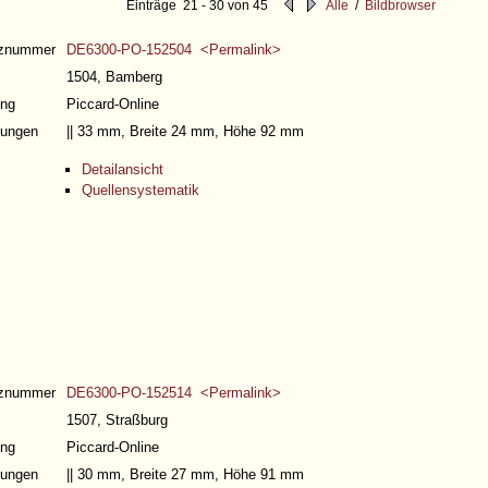
Einträge 21 - 30 von 45
Alle
/
Bildbrowser
nznummer
DE6300-PO-152504 <Permalink>
1504, Bamberg
ng
Piccard-Online
ungen
|| 33 mm, Breite 24 mm, Höhe 92 mm
Detailansicht
Quellensystematik
nznummer
DE6300-PO-152514 <Permalink>
1507, Straßburg
ng
Piccard-Online
ungen
|| 30 mm, Breite 27 mm, Höhe 91 mm