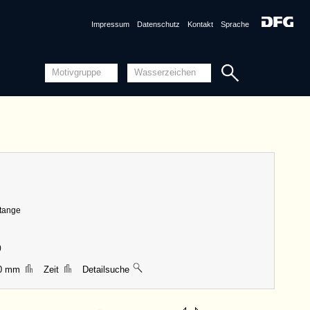
Impressum
Datenschutz
Kontakt
Sprache
nznummer
DE4620-PO-152500 <Permalink>
1503, Stockholm
ng
Piccard-Online
ungen
|| 35 mm, Breite 22 mm, Höhe 99 mm
Detailansicht
Stange
Quellensystematik
)
00 mm
Zeit
Detailsuche