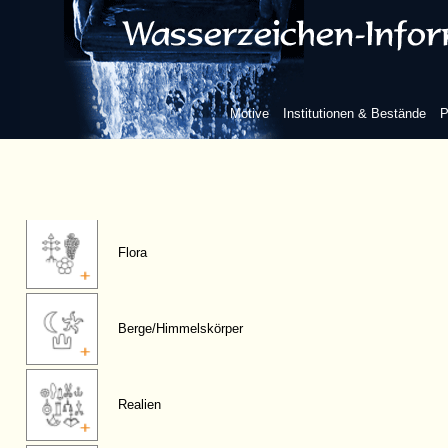
Figuren, anthropomorphe
Fauna
Motive
Institutionen & Bestände
P
Fabelwesen
Flora
Berge/Himmelskörper
Realien