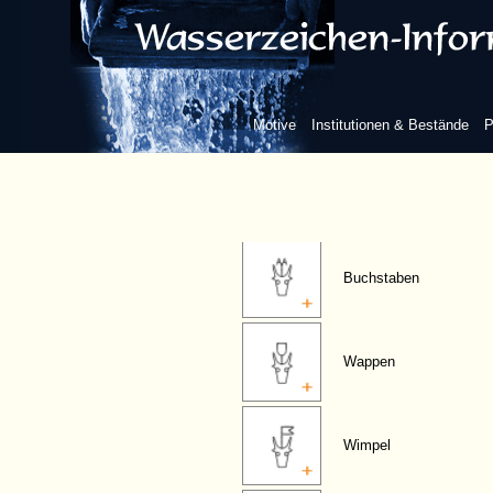
Kreis
Rad
Motive
Institutionen & Bestände
P
Horn
Buchstaben
Wappen
Wimpel