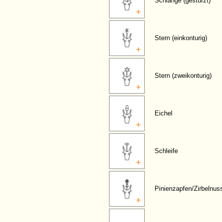
Schlange (gestürzt)
Stern (einkonturig)
Stern (zweikonturig)
Eichel
Schleife
Pinienzapfen/Zirbelnus