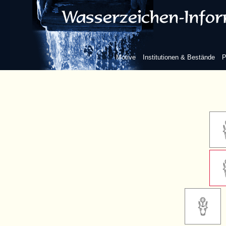
sieben B
Motive
Institutionen & Bestände
P