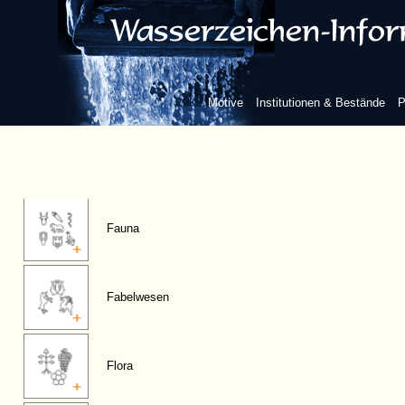
Motive
Institutionen & Bestände
P
Figuren, anthropomorphe
Fauna
Fabelwesen
Flora