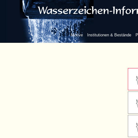
Kreuzba
Kreuzba
Motive
Institutionen & Bestände
P