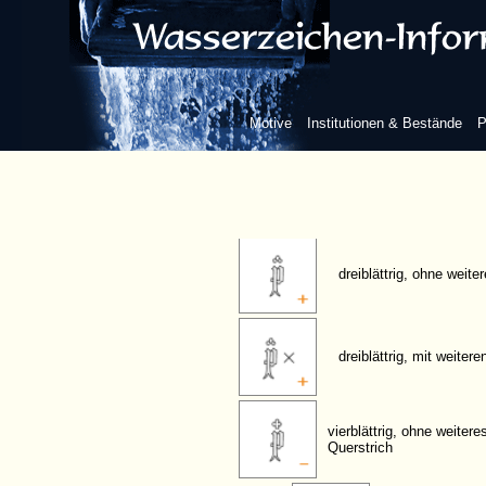
frei, gotische Form, mit Beizeichen
Blume/Blatt
Motive
Institutionen & Bestände
P
zweiblättrig, ohne weit
dreiblättrig, ohne weit
dreiblättrig, mit weiter
vierblättrig, ohne weiter
Querstrich