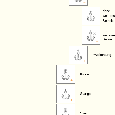
ohne
weiteres
Beizeic
mit
weitere
Beizeic
zweikonturig
Krone
Stange
Stern