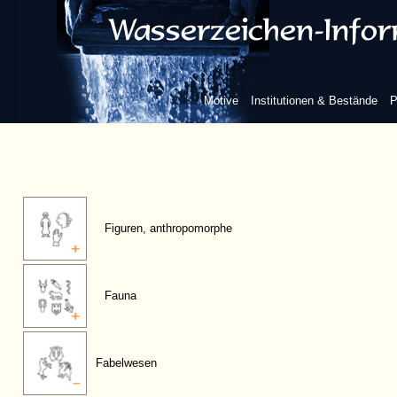
Motive
Institutionen & Bestände
P
Figuren, anthropomorphe
Fauna
Fabelwesen