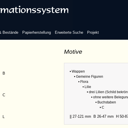
tt
 & Bestände
Papierherstellung
Erweiterte Suche
Projekt
Motive
taben
Refere
Sammlu
• Wappen
B
• Gemeine Figuren
Abmess
• Flora
• Lilie
• drei Lilien (Schild bekrön
C
• ohne weitere Belegun
• Buchstaben
• C
|| 27-121 mm
B 26-47 mm
H 50-
L