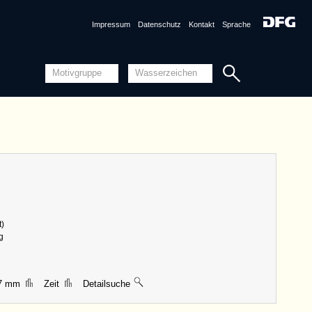
Quellensystematik
Impressum
Datenschutz
Kontakt
Sprache
nznummer
NL8370-PO-128440 <Permalink>
1462, Middelburg, Seeland
ng
Piccard-Online
ungen
Breite 46 mm, Höhe 83 mm
Detailansicht
t)
Quellensystematik
g
87 mm
Zeit
Detailsuche