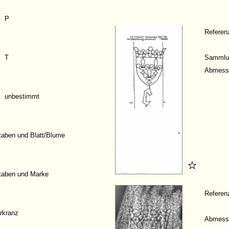
P
Refere
T
Sammlu
Abmess
unbestimmt
aben und Blatt/Blume
taben und Marke
Refere
rkranz
Abmess