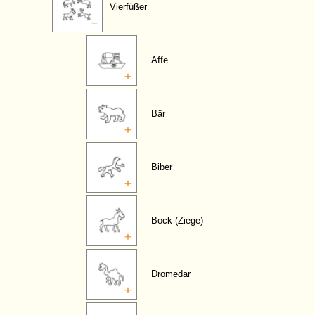
Vierfüßer
Affe
Bär
Biber
Bock (Ziege)
Dromedar