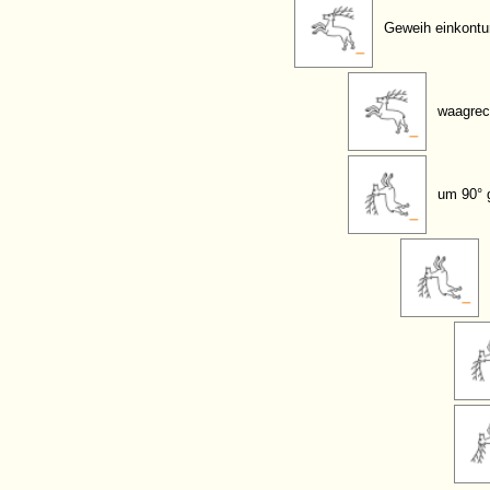
Geweih einkontu
waagrec
um 90° 