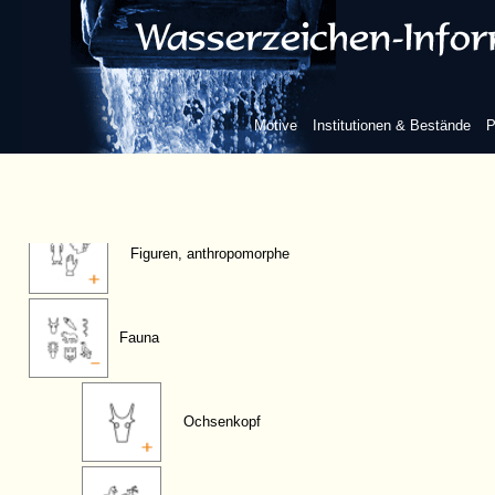
Motive
Institutionen & Bestände
P
Figuren, anthropomorphe
Fauna
Ochsenkopf