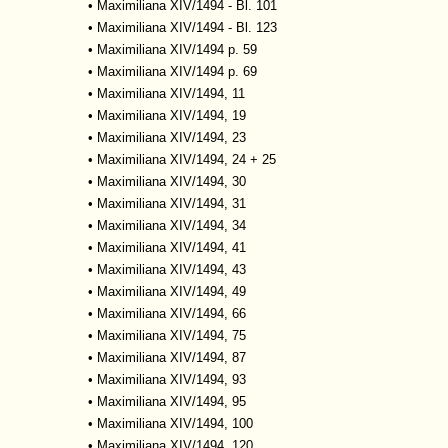
•
Maximiliana XIV/1494 - Bl. 101
•
Maximiliana XIV/1494 - Bl. 123
•
Maximiliana XIV/1494 p. 59
•
Maximiliana XIV/1494 p. 69
•
Maximiliana XIV/1494, 11
•
Maximiliana XIV/1494, 19
•
Maximiliana XIV/1494, 23
•
Maximiliana XIV/1494, 24 + 25
•
Maximiliana XIV/1494, 30
•
Maximiliana XIV/1494, 31
•
Maximiliana XIV/1494, 34
•
Maximiliana XIV/1494, 41
•
Maximiliana XIV/1494, 43
•
Maximiliana XIV/1494, 49
•
Maximiliana XIV/1494, 66
•
Maximiliana XIV/1494, 75
•
Maximiliana XIV/1494, 87
•
Maximiliana XIV/1494, 93
•
Maximiliana XIV/1494, 95
•
Maximiliana XIV/1494, 100
•
Maximiliana XIV/1494, 120