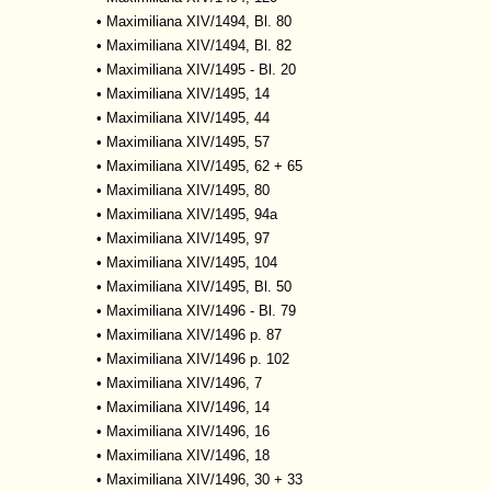
•
Maximiliana XIV/1494, Bl. 80
•
Maximiliana XIV/1494, Bl. 82
•
Maximiliana XIV/1495 - Bl. 20
•
Maximiliana XIV/1495, 14
•
Maximiliana XIV/1495, 44
•
Maximiliana XIV/1495, 57
•
Maximiliana XIV/1495, 62 + 65
•
Maximiliana XIV/1495, 80
•
Maximiliana XIV/1495, 94a
•
Maximiliana XIV/1495, 97
•
Maximiliana XIV/1495, 104
•
Maximiliana XIV/1495, Bl. 50
•
Maximiliana XIV/1496 - Bl. 79
•
Maximiliana XIV/1496 p. 87
•
Maximiliana XIV/1496 p. 102
•
Maximiliana XIV/1496, 7
•
Maximiliana XIV/1496, 14
•
Maximiliana XIV/1496, 16
•
Maximiliana XIV/1496, 18
•
Maximiliana XIV/1496, 30 + 33