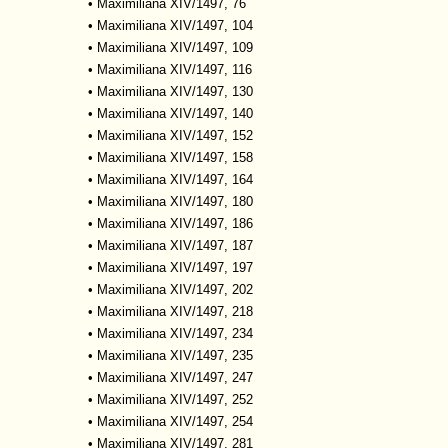
•
Maximiliana XIV/1497, 76
•
Maximiliana XIV/1497, 104
•
Maximiliana XIV/1497, 109
•
Maximiliana XIV/1497, 116
•
Maximiliana XIV/1497, 130
•
Maximiliana XIV/1497, 140
•
Maximiliana XIV/1497, 152
•
Maximiliana XIV/1497, 158
•
Maximiliana XIV/1497, 164
•
Maximiliana XIV/1497, 180
•
Maximiliana XIV/1497, 186
•
Maximiliana XIV/1497, 187
•
Maximiliana XIV/1497, 197
•
Maximiliana XIV/1497, 202
•
Maximiliana XIV/1497, 218
•
Maximiliana XIV/1497, 234
•
Maximiliana XIV/1497, 235
•
Maximiliana XIV/1497, 247
•
Maximiliana XIV/1497, 252
•
Maximiliana XIV/1497, 254
•
Maximiliana XIV/1497, 281