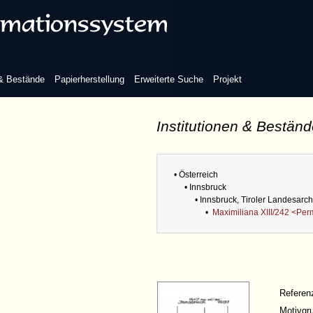
 & Bestände
Papierherstellung
Erweiterte Suche
Projekt
Institutionen & Bestän
• Österreich
• Innsbruck
• Innsbruck, Tiroler Landesarch
•
Maximiliana XIII/242 <Per
Refere
Motivgr