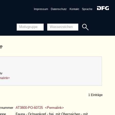
Impressum
Datenschutz
Kontakt
Sprache
de
iv
malink>
1 Einträge
nznummer
AT3800-PO-60725 <Permalink>
uppe
Fauna - Ochsenkopf - frei, mit Oberzeichen - mit