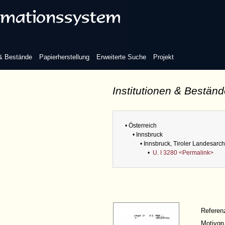
 & Bestände
Papierherstellung
Erweiterte Suche
Projekt
Institutionen & Bestän
• Österreich
• Innsbruck
• Innsbruck, Tiroler Landesarch
•
U. I 3280 <Permalink>
Refere
Motivgr