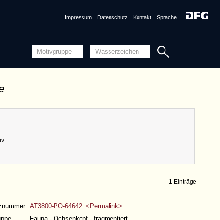
Impressum
Datenschutz
Kontakt
Sprache
de
iv
1 Einträge
nznummer
AT3800-PO-64642 <Permalink>
uppe
Fauna - Ochsenkopf - fragmentiert