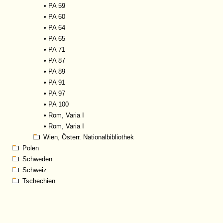
•
PA 59
•
PA 60
•
PA 64
•
PA 65
•
PA 71
•
PA 87
•
PA 89
•
PA 91
•
PA 97
•
PA 100
•
Rom, Varia I
•
Rom, Varia I
Wien, Österr. Nationalbibliothek
Polen
Schweden
Schweiz
Tschechien