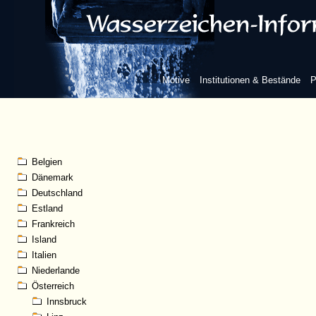
Motive
Institutionen & Bestände
P
Belgien
Dänemark
Deutschland
Estland
Frankreich
Island
Italien
Niederlande
Österreich
Innsbruck