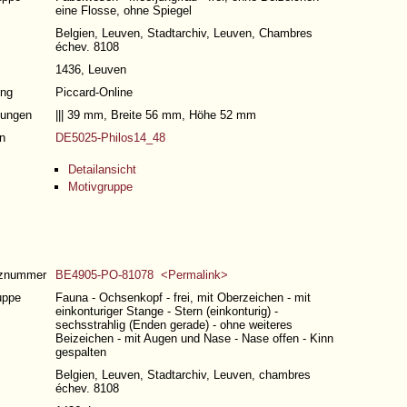
eine Flosse, ohne Spiegel
Belgien, Leuven, Stadtarchiv, Leuven, Chambres
échev. 8108
1436, Leuven
ng
Piccard-Online
ungen
||| 39 mm, Breite 56 mm, Höhe 52 mm
n
DE5025-Philos14_48
Detailansicht
Motivgruppe
nznummer
BE4905-PO-81078 <Permalink>
uppe
Fauna - Ochsenkopf - frei, mit Oberzeichen - mit
einkonturiger Stange - Stern (einkonturig) -
sechsstrahlig (Enden gerade) - ohne weiteres
Beizeichen - mit Augen und Nase - Nase offen - Kinn
gespalten
Belgien, Leuven, Stadtarchiv, Leuven, chambres
échev. 8108