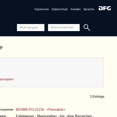
Impressum
Datenschutz
Kontakt
Sprache
de
ermalink>
3 Einträge
nznummer
BE4905-PO-21216 <Permalink>
uppe
Fabelwesen - Meerjungfrau - frei, ohne Beizeichen -