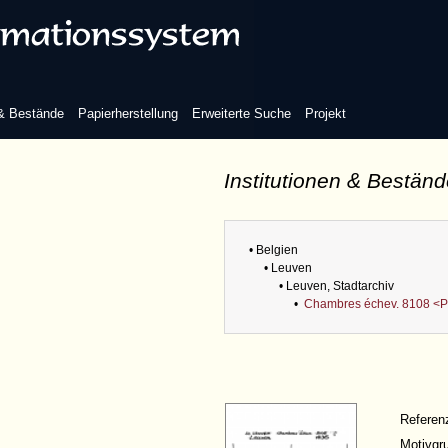
 & Bestände
Papierherstellung
Erweiterte Suche
Projekt
Institutionen & Bestän
• Belgien
• Leuven
• Leuven, Stadtarchiv
•
Chambres échev. 8108 <P
Refere
Motivgr