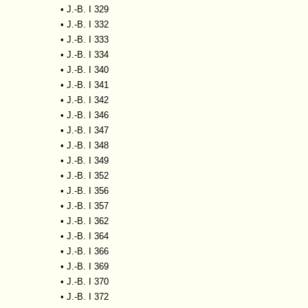
•
J.-B. I 329
•
J.-B. I 332
•
J.-B. I 333
•
J.-B. I 334
•
J.-B. I 340
•
J.-B. I 341
•
J.-B. I 342
•
J.-B. I 346
•
J.-B. I 347
•
J.-B. I 348
•
J.-B. I 349
•
J.-B. I 352
•
J.-B. I 356
•
J.-B. I 357
•
J.-B. I 362
•
J.-B. I 364
•
J.-B. I 366
•
J.-B. I 369
•
J.-B. I 370
•
J.-B. I 372