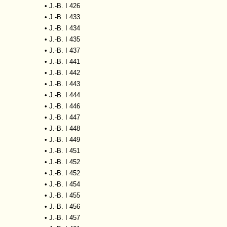
•
J.-B. I 426
•
J.-B. I 433
•
J.-B. I 434
•
J.-B. I 435
•
J.-B. I 437
•
J.-B. I 441
•
J.-B. I 442
•
J.-B. I 443
•
J.-B. I 444
•
J.-B. I 446
•
J.-B. I 447
•
J.-B. I 448
•
J.-B. I 449
•
J.-B. I 451
•
J.-B. I 452
•
J.-B. I 452
•
J.-B. I 454
•
J.-B. I 455
•
J.-B. I 456
•
J.-B. I 457