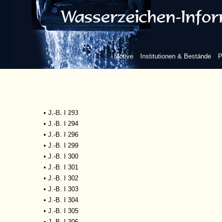
•
J.-B. I 282
•
J.-B. I 283
•
J.-B. I 284
•
J.-B. I 285
•
J.-B. I 286
Motive
Institutionen & Bestände
P
•
J.-B. I 287
•
J.-B. I 288
•
J.-B. I 289
•
J.-B. I 291
•
J.-B. I 292
•
J.-B. I 293
•
J.-B. I 294
•
J.-B. I 296
•
J.-B. I 299
•
J.-B. I 300
•
J.-B. I 301
•
J.-B. I 302
•
J.-B. I 303
•
J.-B. I 304
•
J.-B. I 305
•
J.-B. I 306