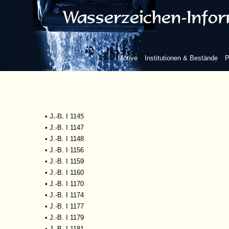
•
J.-B. I 1052
•
J.-B. I 1053
•
J.-B. I 1054
•
J.-B. I 1059
•
J.-B. I 1062
Motive
Institutionen & Bestände
P
•
J.-B. I 1065
•
J.-B. I 1067
•
J.-B. I 1085
•
J.-B. I 1088
•
J.-B. I 1139
•
J.-B. I 1145
•
J.-B. I 1147
•
J.-B. I 1148
•
J.-B. I 1156
•
J.-B. I 1159
•
J.-B. I 1160
•
J.-B. I 1170
•
J.-B. I 1174
•
J.-B. I 1177
•
J.-B. I 1179
•
J.-B. I 1181