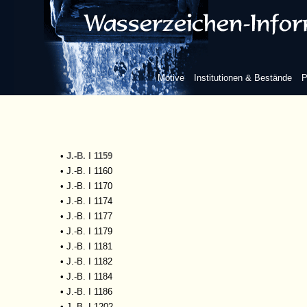
•
J.-B. I 1062
•
J.-B. I 1065
•
J.-B. I 1067
•
J.-B. I 1085
•
J.-B. I 1088
Motive
Institutionen & Bestände
P
•
J.-B. I 1139
•
J.-B. I 1145
•
J.-B. I 1147
•
J.-B. I 1148
•
J.-B. I 1156
•
J.-B. I 1159
•
J.-B. I 1160
•
J.-B. I 1170
•
J.-B. I 1174
•
J.-B. I 1177
•
J.-B. I 1179
•
J.-B. I 1181
•
J.-B. I 1182
•
J.-B. I 1184
•
J.-B. I 1186
•
J.-B. I 1202