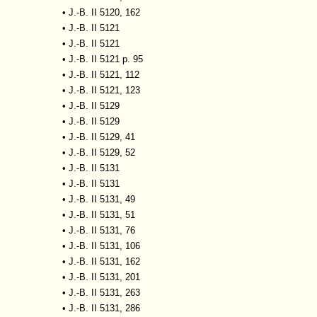
•
J.-B. II 5120, 162
•
J.-B. II 5121
•
J.-B. II 5121
•
J.-B. II 5121 p. 95
•
J.-B. II 5121, 112
•
J.-B. II 5121, 123
•
J.-B. II 5129
•
J.-B. II 5129
•
J.-B. II 5129, 41
•
J.-B. II 5129, 52
•
J.-B. II 5131
•
J.-B. II 5131
•
J.-B. II 5131, 49
•
J.-B. II 5131, 51
•
J.-B. II 5131, 76
•
J.-B. II 5131, 106
•
J.-B. II 5131, 162
•
J.-B. II 5131, 201
•
J.-B. II 5131, 263
•
J.-B. II 5131, 286