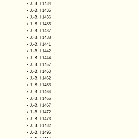
•
J.-B. I 1434
•
J.-B. I 1435
•
J.-B. I 1436
•
J.-B. I 1436
•
J.-B. I 1437
•
J.-B. I 1438
•
J.-B. I 1441
•
J.-B. I 1442
•
J.-B. I 1444
•
J.-B. I 1457
•
J.-B. I 1460
•
J.-B. I 1462
•
J.-B. I 1463
•
J.-B. I 1464
•
J.-B. I 1465
•
J.-B. I 1467
•
J.-B. I 1472
•
J.-B. I 1473
•
J.-B. I 1482
•
J.-B. I 1495