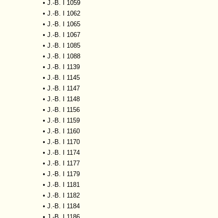
•
J.-B. I 1059
•
J.-B. I 1062
•
J.-B. I 1065
•
J.-B. I 1067
•
J.-B. I 1085
•
J.-B. I 1088
•
J.-B. I 1139
•
J.-B. I 1145
•
J.-B. I 1147
•
J.-B. I 1148
•
J.-B. I 1156
•
J.-B. I 1159
•
J.-B. I 1160
•
J.-B. I 1170
•
J.-B. I 1174
•
J.-B. I 1177
•
J.-B. I 1179
•
J.-B. I 1181
•
J.-B. I 1182
•
J.-B. I 1184
•
J.-B. I 1186