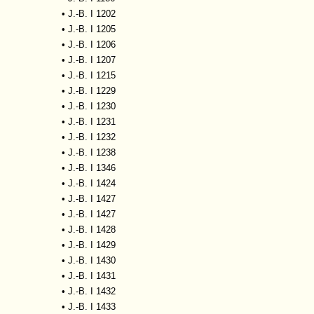
•
J.-B. I 1202
•
J.-B. I 1205
•
J.-B. I 1206
•
J.-B. I 1207
•
J.-B. I 1215
•
J.-B. I 1229
•
J.-B. I 1230
•
J.-B. I 1231
•
J.-B. I 1232
•
J.-B. I 1238
•
J.-B. I 1346
•
J.-B. I 1424
•
J.-B. I 1427
•
J.-B. I 1427
•
J.-B. I 1428
•
J.-B. I 1429
•
J.-B. I 1430
•
J.-B. I 1431
•
J.-B. I 1432
•
J.-B. I 1433