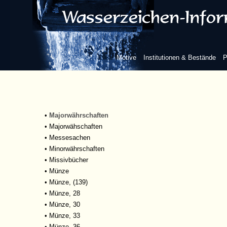
•
Kaiserschreiben III
•
Kaiserschreiben III, 123
•
Kaiserschreiben III, 128
•
Kaiserschreiben IV
•
Kaiserschreiben V
Motive
Institutionen & Bestände
P
•
Kaiserschreiben VI
•
Kaiserschreiben VI 46
•
Kaiserschreiben VI 78
•
Kaiserschreiben VII
•
Maigericht Langen
•
Majorwährschaften
•
Majorwähschaften
•
Messesachen
•
Minorwährschaften
•
Missivbücher
•
Münze
•
Münze, (139)
•
Münze, 28
•
Münze, 30
•
Münze, 33
•
Münze, 36