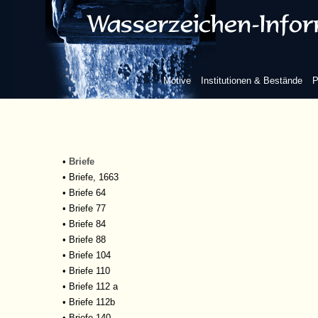
•
863 B
•
1515 B
•
1520 B
•
1638 B
•
1677 B
Motive
Institutionen & Bestände
P
•
1753 B
•
7050 E 29
•
B
•
br
•
Brief-Eingänge
•
Briefe
•
Briefe, 1663
•
Briefe 64
•
Briefe 77
•
Briefe 84
•
Briefe 88
•
Briefe 104
•
Briefe 110
•
Briefe 112 a
•
Briefe 112b
•
Briefe 140