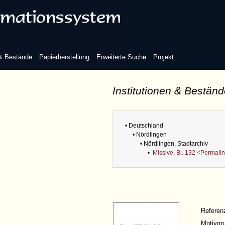
 & Bestände
Papierherstellung
Erweiterte Suche
Projekt
Institutionen & Bestän
• Deutschland
• Nördlingen
• Nördlingen, Stadtarchiv
•
Missive, Bl. 132 <Permali
Refere
Motivgr