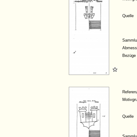
Quelle
Sammlu
Abmess
Bezüge
Refere
Motivgr
Quelle
Sammlu