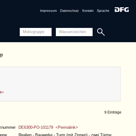
Impressum
Datenschutz
Kontakt
Sprache
de
nk>
9 Einträge
nznummer
DE6300-PO-101179 <Permalink>
uppe
Realien - Bauwerke - Turm (mit Zinnen) - zwei Türme,