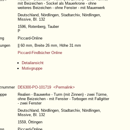
mit Beizeichen - Sockel als Mauerkrone - ohne
weiteres Beizeichen - ohne Fenster - mit Mauerwerk
Deutschland, Nördlingen, Stadtarchiv, Nördlingen,
Missive, Bl. 132
1596, Rotenberg, Tauber
P
ng
Piccard-Online
ungen
|| 60 mm, Breite 26 mm, Höhe 31 mm
Piccard-Findbücher Online
Detailansicht
Motivgruppe
nznummer
DE6300-PO-101719 <Permalink>
uppe
Realien - Bauwerke - Turm (mit Zinnen) - zwei Türme,
ohne Beizeichen - mit Fenster - Torbogen mit Fallgitter
- zwei Fenster
Deutschland, Nördlingen, Stadtarchiv, Nördlingen,
Missive, Bl. 132
1559, Öttingen
ng
Piccard-Online