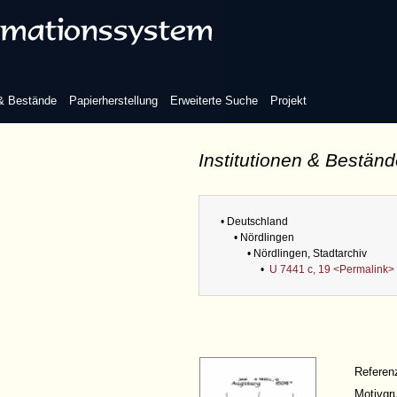
 & Bestände
Papierherstellung
Erweiterte Suche
Projekt
Institutionen & Bestän
• Deutschland
• Nördlingen
• Nördlingen, Stadtarchiv
•
U 7441 c, 19 <Permalink>
Refere
Motivgr