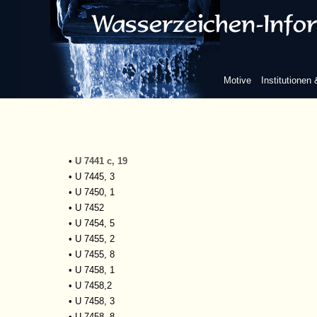
•
R. S. I 852 b
•
R. S. I 4976
•
R. S. I 4990/179
•
Rep. 139a AA Nr. 132
•
Spital, Gültbuch
Motive
Institutionen
•
Spital, Salbuch
•
Spital, Zins- u. Salbuch
•
u 7429
•
U 7441 a, 1
•
U 7441 c, 17
•
U 7441 c, 19
•
U 7445, 3
•
U 7450, 1
•
U 7452
•
U 7454, 5
•
U 7455, 2
•
U 7455, 8
•
U 7458, 1
•
U 7458,2
•
U 7458, 3
•
U 7458, 8