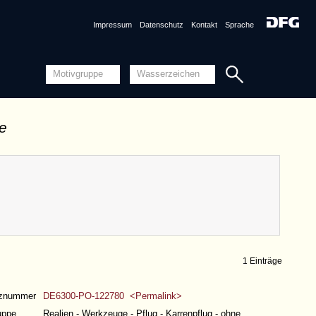
Impressum
Datenschutz
Kontakt
Sprache
de
1 Einträge
nznummer
DE6300-PO-122780 <Permalink>
uppe
Realien - Werkzeuge - Pflug - Karrenpflug - ohne