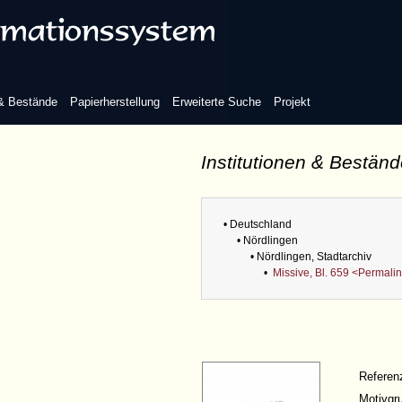
 & Bestände
Papierherstellung
Erweiterte Suche
Projekt
Institutionen & Bestän
• Deutschland
• Nördlingen
• Nördlingen, Stadtarchiv
•
Missive, Bl. 659 <Permali
Refere
Motivgr