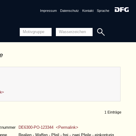
Impressum
Datenschutz
Kontakt
Sprache
de
nk>
1 Einträge
nznummer
DE6300-PO-123344 <Permalink>
uppe
Realien - Waffen - Pfeil - frei - zwei Pfeile - einkonturig