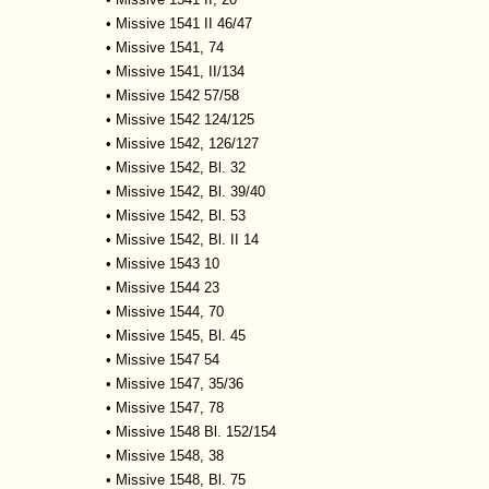
•
Missive 1541 II 46/47
•
Missive 1541, 74
•
Missive 1541, II/134
•
Missive 1542 57/58
•
Missive 1542 124/125
•
Missive 1542, 126/127
•
Missive 1542, Bl. 32
•
Missive 1542, Bl. 39/40
•
Missive 1542, Bl. 53
•
Missive 1542, Bl. II 14
•
Missive 1543 10
•
Missive 1544 23
•
Missive 1544, 70
•
Missive 1545, Bl. 45
•
Missive 1547 54
•
Missive 1547, 35/36
•
Missive 1547, 78
•
Missive 1548 Bl. 152/154
•
Missive 1548, 38
•
Missive 1548, Bl. 75