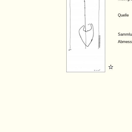
Quelle
Sammlu
Abmess