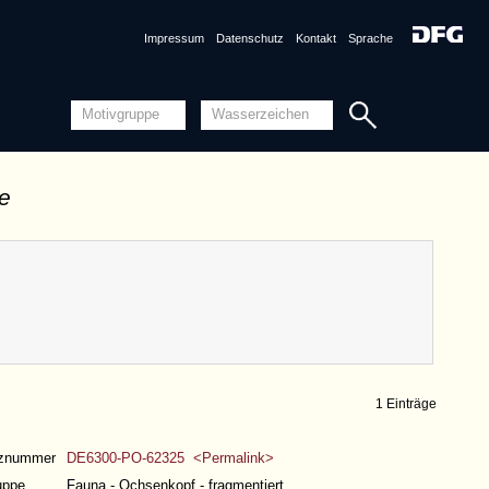
Impressum
Datenschutz
Kontakt
Sprache
de
1 Einträge
nznummer
DE6300-PO-62325 <Permalink>
uppe
Fauna - Ochsenkopf - fragmentiert