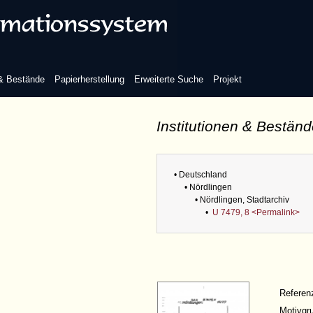
 & Bestände
Papierherstellung
Erweiterte Suche
Projekt
Institutionen & Bestän
• Deutschland
• Nördlingen
• Nördlingen, Stadtarchiv
•
U 7479, 8 <Permalink>
Refere
Motivgr