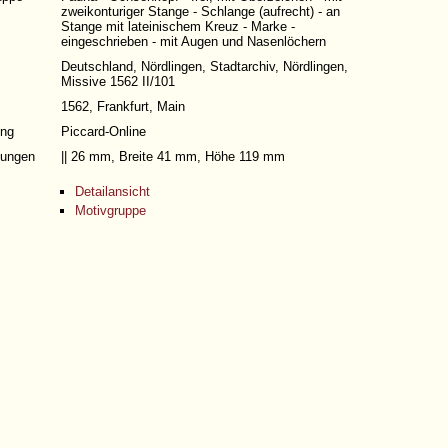
zweikonturiger Stange - Schlange (aufrecht) - an
Stange mit lateinischem Kreuz - Marke -
eingeschrieben - mit Augen und Nasenlöchern
Deutschland, Nördlingen, Stadtarchiv, Nördlingen,
Missive 1562 II/101
1562, Frankfurt, Main
ng
Piccard-Online
ungen
|| 26 mm, Breite 41 mm, Höhe 119 mm
Detailansicht
Motivgruppe