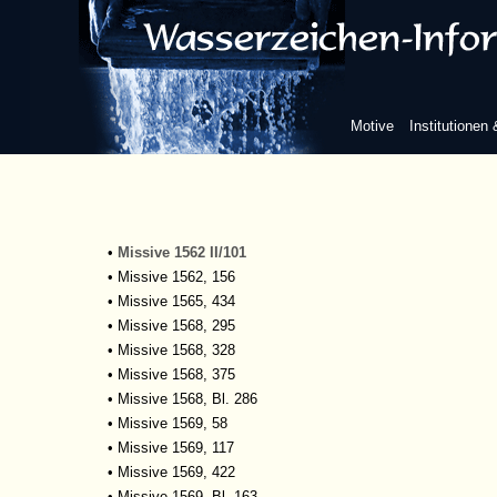
•
Missive 1556 Bl. 131/32
•
Missive 1556, 66
•
Missive 1556, 81
•
Missive 1556, Bl. 265
•
Missive 1556, Bl. 279
Motive
Institutionen
•
Missive 1557 Bl. 194
•
Missive 1557, 127
•
Missive 1557, Bl. 115
•
Missive 1560, Bl. 205
•
Missive 1560, Bl. 233
•
Missive 1562 II/101
•
Missive 1562, 156
•
Missive 1565, 434
•
Missive 1568, 295
•
Missive 1568, 328
•
Missive 1568, 375
•
Missive 1568, Bl. 286
•
Missive 1569, 58
•
Missive 1569, 117
•
Missive 1569, 422
•
Missive 1569, Bl. 163