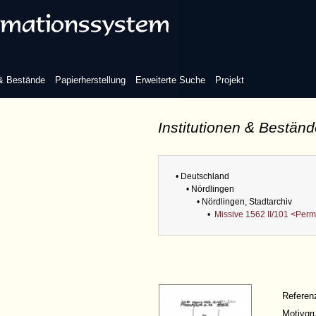
 & Bestände
Papierherstellung
Erweiterte Suche
Projekt
Institutionen & Bestän
• Deutschland
• Nördlingen
• Nördlingen, Stadtarchiv
•
Missive 1562 II/101 <Perm
Refere
Motivgr