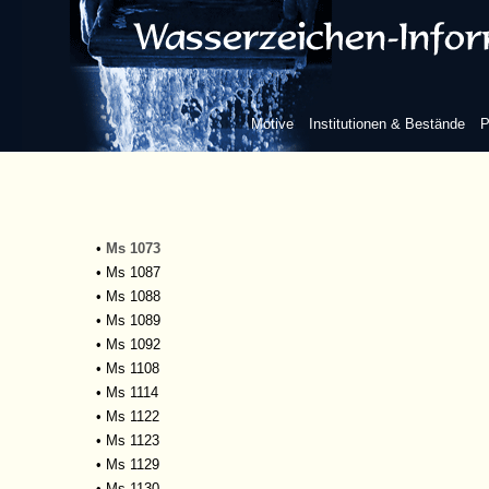
•
Ms 1051
•
Ms 1053
•
Ms 1054
•
Ms 1055
•
Ms 1059
Motive
Institutionen & Bestände
P
•
Ms 1065
•
Ms 1066
•
Ms 1070
•
Ms 1071
•
Ms 1072
•
Ms 1073
•
Ms 1087
•
Ms 1088
•
Ms 1089
•
Ms 1092
•
Ms 1108
•
Ms 1114
•
Ms 1122
•
Ms 1123
•
Ms 1129
•
Ms 1130