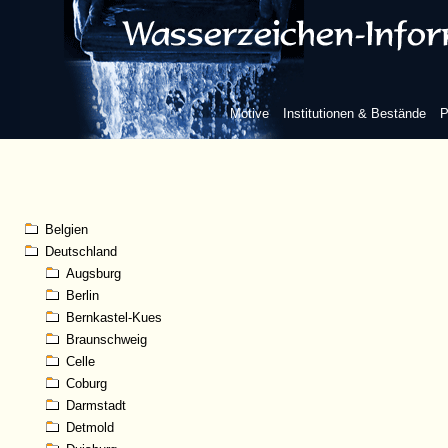
Motive
Institutionen & Bestände
P
Belgien
Deutschland
Augsburg
Berlin
Bernkastel-Kues
Braunschweig
Celle
Coburg
Darmstadt
Detmold