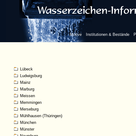
Karlsruhe
Kassel
Kempten (Allgäu)
Kleve
Koblenz
Motive
Institutionen & Bestände
P
Köln
Königsberg
Konstanz
Landshut
Leipzig
Lübeck
Ludwigsburg
Mainz
Marburg
Meissen
Memmingen
Merseburg
Mühlhausen (Thüringen)
München
Münster
Naumburg