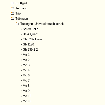
Stuttgart
Tettnang
Trier
Tübingen
Tübingen, Universitätsbibliothek
•
Bd 39 Folio
•
De 4 Quart
•
Gb 820a Folio
•
Gb 1190
•
Gh 239.2-2
•
Mc 1
•
Mc 2
•
Mc 3
•
Mc 4
•
Mc 6
•
Mc 7
•
Mc 8
•
Mc 9
•
Mc 12
•
Mc 13