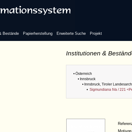
 & Bestände
Papierherstellung
Erweiterte Suche
Projekt
Institutionen & Bestän
• Österreich
• Innsbruck
• Innsbruck, Tiroler Landesarch
•
Sigmundiana IVa / 221 <P
Refere
Motivgr