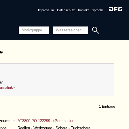
Impressum
Datenschutz
Kontakt
Sprache
de
iv
ermalink>
1 Einträge
nznummer
AT3800-PO-122299 <Permalink>
uppe
Realien - Werkzeuge - Schere - Tuchschere