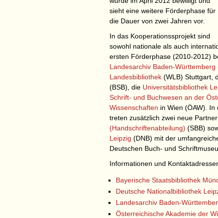
wurde im April 2012 bewilligt und
sieht eine weitere Förderphase für
die Dauer von zwei Jahren vor.
In das Kooperationssprojekt sind
sowohl nationale als auch internat
ersten Förderphase (2010-2012) be
Landesarchiv Baden-Württemberg
Landesbibliothek
(WLB) Stuttgart, 
(BSB), die
Universitätsbibliothek Le
Schrift- und Buchwesen an der Öst
Wissenschaften
in Wien (ÖAW). In
treten zusätzlich zwei neue Partne
(Handschriftenabteilung)
(SBB) sow
Leipzig
(DNB) mit der umfangreic
Deutschen Buch- und Schriftmuse
Informationen und Kontaktadressen
Bayerische Staatsbibliothek Mü
Deutsche Nationalbibliothek Leip
Landesarchiv Baden-Württembe
Österreichische Akademie der W