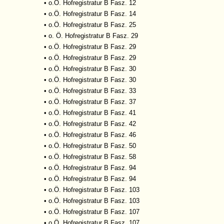
•
o.Ö. Hofregistratur B Fasz. 12
•
o.Ö. Hofregistratur B Fasz. 14
•
o.Ö. Hofregistratur B Fasz. 25
•
o. Ö. Hofregistratur B Fasz. 29
•
o.Ö. Hofregistratur B Fasz. 29
•
o.Ö. Hofregistratur B Fasz. 29
•
o.Ö. Hofregistratur B Fasz. 30
•
o.Ö. Hofregistratur B Fasz. 30
•
o.Ö. Hofregistratur B Fasz. 33
•
o.Ö. Hofregistratur B Fasz. 37
•
o.Ö. Hofregistratur B Fasz. 41
•
o.Ö. Hofregistratur B Fasz. 42
•
o.Ö. Hofregistratur B Fasz. 46
•
o.Ö. Hofregistratur B Fasz. 50
•
o.Ö. Hofregistratur B Fasz. 58
•
o.Ö. Hofregistratur B Fasz. 94
•
o.Ö. Hofregistratur B Fasz. 94
•
o.Ö. Hofregistratur B Fasz. 103
•
o.Ö. Hofregistratur B Fasz. 103
•
o.Ö. Hofregistratur B Fasz. 107
•
o.Ö. Hofregistratur B Fasz. 107