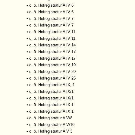
•
o. ö. Hofregistratur A IV 6
•
o. ö. Hofregistratur A IV 6
•
o. ö. Hofregistratur A IV 7
•
o. ö. Hofregistratur A IV 7
•
o. ö. Hofregistratur A IV 11
•
o. ö. Hofregistratur A IV 11
•
o. ö. Hofregistratur A IV 14
•
o. ö. Hofregistratur A IV 17
•
o. ö. Hofregistratur A IV 17
•
o. ö. Hofregistratur A IV 19
•
o. ö. Hofregistratur A IV 20
•
o. ö. Hofregistratur A IV 25
•
o. ö. Hofregistratur A IX, 1
•
o. ö. Hofregistratur A IX/1
•
o. ö. Hofregistratur A IX/1
•
o. ö. Hofregistratur A IX 1
•
o. ö. Hofregistratur A IX 1
•
o. ö. Hofregistratur A V/8
•
o. ö. Hofregistratur A V/10
•
o. ö. Hofregistratur A V 3