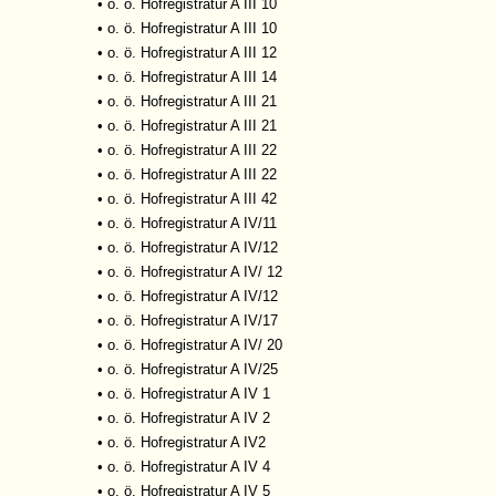
•
o. ö. Hofregistratur A III 10
•
o. ö. Hofregistratur A III 10
•
o. ö. Hofregistratur A III 12
•
o. ö. Hofregistratur A III 14
•
o. ö. Hofregistratur A III 21
•
o. ö. Hofregistratur A III 21
•
o. ö. Hofregistratur A III 22
•
o. ö. Hofregistratur A III 22
•
o. ö. Hofregistratur A III 42
•
o. ö. Hofregistratur A IV/11
•
o. ö. Hofregistratur A IV/12
•
o. ö. Hofregistratur A IV/ 12
•
o. ö. Hofregistratur A IV/12
•
o. ö. Hofregistratur A IV/17
•
o. ö. Hofregistratur A IV/ 20
•
o. ö. Hofregistratur A IV/25
•
o. ö. Hofregistratur A IV 1
•
o. ö. Hofregistratur A IV 2
•
o. ö. Hofregistratur A IV2
•
o. ö. Hofregistratur A IV 4
•
o. ö. Hofregistratur A IV 5