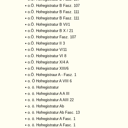
•
o.Ö. Hofregistratur B Fasz. 107
•
o.Ö. Hofregistratur B Fasz. 111
•
o.Ö. Hofregistratur B Fasz. 111
•
o.Ö. Hofregistratur B VI/1
•
o.Ö. Hofregistratur B X / 21
•
o.Ö. Hofregistratur Fasz. 107
•
o.Ö. Hofregistratur II 3
•
o.Ö. Hofregistratur V/11
•
o.Ö. Hofregistratur VI 8
•
o.Ö. Hofregistratur X/4 A
•
o.Ö. Hofregistratur XIII/6
•
o.Ö. Hofregistraur A - Fasz. 1
•
o. Ö Hofregistratur A VIII 6
•
o. ö. Hofregistratur
•
o. ö. Hofregistratur A A III
•
o. ö. Hofregistratur A AIII 22
•
o. ö. Hofregistratur Ab
•
o. ö. Hofregistratur Ab Fasc. 13
•
o. ö. Hofregistratur A Fasc. 1
•
o. ö. Hofregistratur A Fasc. 1