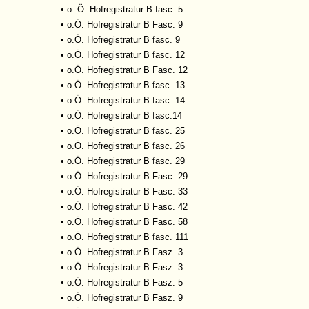
•
o. Ö. Hofregistratur B fasc. 5
•
o.Ö. Hofregistratur B Fasc. 9
•
o.Ö. Hofregistratur B fasc. 9
•
o.Ö. Hofregistratur B fasc. 12
•
o.Ö. Hofregistratur B Fasc. 12
•
o.Ö. Hofregistratur B fasc. 13
•
o.Ö. Hofregistratur B fasc. 14
•
o.Ö. Hofregistratur B fasc.14
•
o.Ö. Hofregistratur B fasc. 25
•
o.Ö. Hofregistratur B fasc. 26
•
o.Ö. Hofregistratur B fasc. 29
•
o.Ö. Hofregistratur B Fasc. 29
•
o.Ö. Hofregistratur B Fasc. 33
•
o.Ö. Hofregistratur B Fasc. 42
•
o.Ö. Hofregistratur B Fasc. 58
•
o.Ö. Hofregistratur B fasc. 111
•
o.Ö. Hofregistratur B Fasz. 3
•
o.Ö. Hofregistratur B Fasz. 3
•
o.Ö. Hofregistratur B Fasz. 5
•
o.Ö. Hofregistratur B Fasz. 9