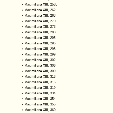
•
Maximiliana XIII, 258b
•
Maximiliana XIII, 262
•
Maximiliana XIII, 263
•
Maximiliana XIII, 270
•
Maximiliana XIII, 273
•
Maximiliana XIII, 283
•
Maximiliana XIII, 295
•
Maximiliana XIII, 296
•
Maximiliana XIII, 298
•
Maximiliana XIII, 299
•
Maximiliana XIII, 302
•
Maximiliana XIII, 306
•
Maximiliana XIII, 309
•
Maximiliana XIII, 313
•
Maximiliana XIII, 316
•
Maximiliana XIII, 319
•
Maximiliana XIII, 334
•
Maximiliana XIII, 354
•
Maximiliana XIII, 355
•
Maximiliana XIII, 360