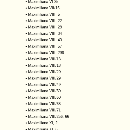
•
Maximiliana VI 25
•
Maximiliana VII/15
•
Maximiliana VIII, 5
•
Maximiliana VIII, 22
•
Maximiliana VIII, 28
•
Maximiliana VIII, 34
•
Maximiliana VIII, 40
•
Maximiliana VIII, 57
•
Maximiliana VIII, 296
•
Maximiliana VIII/13
•
Maximiliana VIII/18
•
Maximiliana VIII/20
•
Maximiliana VIII/29
•
Maximiliana VIII/49
•
Maximiliana VIII/50
•
Maximiliana VIII/60
•
Maximiliana VIII/68
•
Maximiliana VIII/71
•
Maximiliana VIII/256, 66
•
Maximiliana XI, 2
•
Maximiliana XI, 6