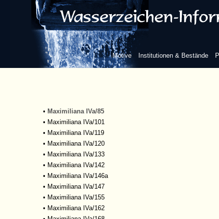
•
Maximiliana IVa, 88
•
Maximiliana IVa, Bl. 94
•
Maximiliana IVa, Bl. 107
•
Maximiliana IVa, Bl. 145
•
Maximiliana Iva, Bl. 147
Motive
Institutionen & Bestände
P
•
Maximiliana Iva, Bl. 155
•
Maximiliana IVa - Bl. 107
•
Maximiliana IVa/66
•
Maximiliana IVa/75
•
Maximiliana IVa / 85
•
Maximiliana IVa/85
•
Maximiliana IVa/101
•
Maximiliana IVa/119
•
Maximiliana IVa/120
•
Maximiliana IVa/133
•
Maximiliana IVa/142
•
Maximiliana IVa/146a
•
Maximiliana IVa/147
•
Maximiliana IVa/155
•
Maximiliana IVa/162
•
Maximiliana IVa/168