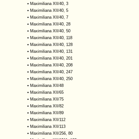
•
Maximiliana XII/40, 3
•
Maximiliana XII/40, 5
•
Maximiliana XII/40, 7
•
Maximiliana XII/40, 28
•
Maximiliana XII/40, 50
•
Maximiliana XII/40, 118
•
Maximiliana XII/40, 128
•
Maximiliana XII/40, 131
•
Maximiliana XII/40, 201
•
Maximiliana XII/40, 208
•
Maximiliana XII/40, 247
•
Maximiliana XII/40, 250
•
Maximiliana XII/48
•
Maximiliana XII/65
•
Maximiliana XII/75
•
Maximiliana XII/82
•
Maximiliana XII/89
•
Maximiliana XII/112
•
Maximiliana XII/113
•
Maximiliana XII/256, 80