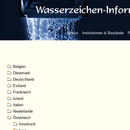
Motive
Institutionen & Bestände
P
Belgien
Dänemark
Deutschland
Estland
Frankreich
Island
Italien
Niederlande
Österreich
Innsbruck