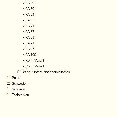
•
PA 59
•
PA 60
•
PA 64
•
PA 65
•
PA 71
•
PA 87
•
PA 89
•
PA 91
•
PA 97
•
PA 100
•
Rom, Varia I
•
Rom, Varia I
Wien, Österr. Nationalbibliothek
Polen
Schweden
Schweiz
Tschechien