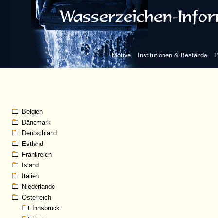
Motive
Institutionen & Bestände
P
Belgien
Dänemark
Deutschland
Estland
Frankreich
Island
Italien
Niederlande
Österreich
Innsbruck