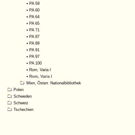
•
PA 59
•
PA 60
•
PA 64
•
PA 65
•
PA 71
•
PA 87
•
PA 89
•
PA 91
•
PA 97
•
PA 100
•
Rom, Varia I
•
Rom, Varia I
Wien, Österr. Nationalbibliothek
Polen
Schweden
Schweiz
Tschechien