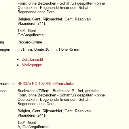
Form, ohne Beizeichen - Schaftfuß gespalten - ohne
Querbalken - Bogenende hinter dem Schaft -
Bogenende ohne Dorn
Belgien, Gent, Rijksarchief, Gent, Raad van
Vlaanderen 2441
1504, Gent
Großregalformat
ng
Piccard-Online
ungen
|| 31 mm, Breite 16 mm, Höhe 45 mm
Detailansicht
Motivgruppe
nznummer
BE3075-PO-107966 <Permalink>
uppe
Buchstaben/Ziffern - Buchstabe P - frei, gotische
Form, ohne Beizeichen - Schaftfuß gespalten - ohne
Querbalken - Bogenende hinter dem Schaft -
Bogenende ohne Dorn
Belgien, Gent, Rijksarchief, Gent, Raad van
Vlaanderen 2441
1504, Gent
A, Großregalformat