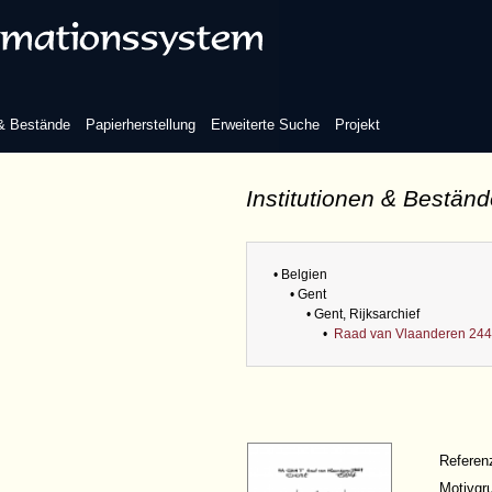
 & Bestände
Papierherstellung
Erweiterte Suche
Projekt
Institutionen & Bestän
• Belgien
• Gent
• Gent, Rijksarchief
•
Raad van Vlaanderen 244
Refere
Motivgr