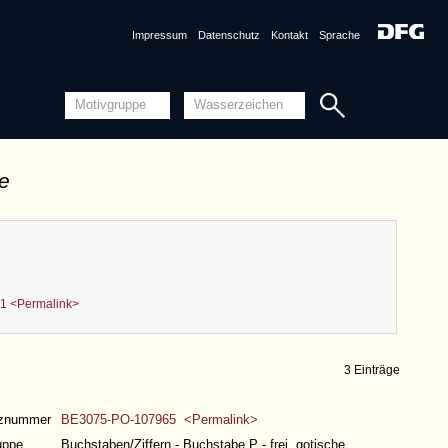
Impressum
Datenschutz
Kontakt
Sprache
de
1 <Permalink>
3 Einträge
nznummer
BE3075-PO-107965 <Permalink>
uppe
Buchstaben/Ziffern - Buchstabe P - frei, gotische