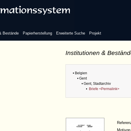
 & Bestände
Papierherstellung
Erweiterte Suche
Projekt
Institutionen & Bestän
• Belgien
• Gent
• Gent, Stadtarchiv
•
Briefe <Permalink>
Refere
Motivgr