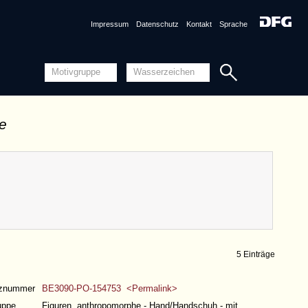
Impressum
Datenschutz
Kontakt
Sprache
de
5 Einträge
nznummer
BE3090-PO-154753 <Permalink>
uppe
Figuren, anthropomorphe - Hand/Handschuh - mit